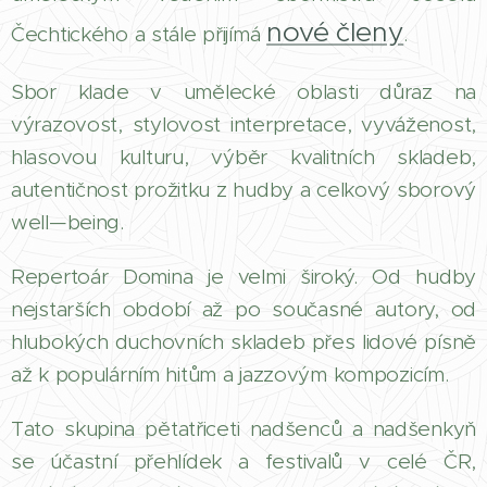
nové členy
Čechtického a stále přijímá
.
Sbor klade v umělecké oblasti důraz na
výrazovost, stylovost interpretace, vyváženost,
hlasovou kulturu, výběr kvalitních skladeb,
autentičnost prožitku z hudby a celkový sborový
well—being.
Repertoár Domina je velmi široký. Od hudby
nejstarších období až po současné autory, od
hlubokých duchovních skladeb přes lidové písně
až k populárním hitům a jazzovým kompozicím.
Tato skupina pětatřiceti nadšenců a nadšenkyň
se účastní přehlídek a festivalů v celé ČR,