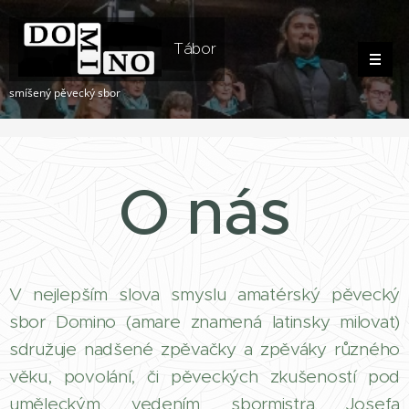
Tábor
smíšený pěvecký sbor
O nás
V nejlepším slova smyslu amatérský pěvecký
sbor Domino (amare znamená latinsky milovat)
sdružuje nadšené zpěvačky a zpěváky různého
věku, povolání, či pěveckých zkušeností pod
uměleckým vedením sbormistra Josefa