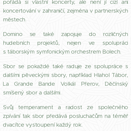
pořádá si vlastní koncerty, ale není jí cizí ani
koncertování v zahraničí, zejména v partnerských
městech.
Domino se také zapojuje do rozličných
hudebních projektů, nejen ve spolupráci
s táborským symfonickým orchestrem Bolech.
Sbor se pokaždé také raduje ze spolupráce s
dalšími pěveckými sbory, například Hlahol Tábor,
La Grande Bande Volkál Přerov, Děčínský
smíšený sbor a dalšími.
Svůj temperament a radost ze společného
zpívání tak sbor předává posluchačům na téměř
dvacítce vystoupení každý rok.